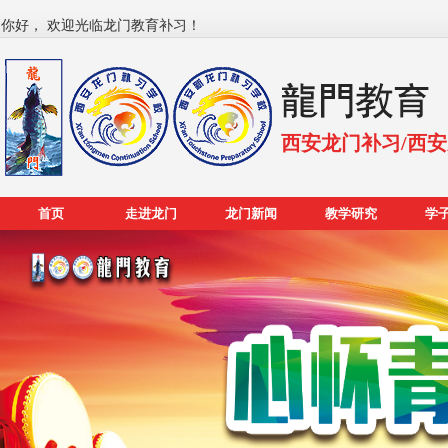
你好， 欢迎光临龙门教育补习！
西安龙门补习/西
首页
走进龙门
龙门新闻
教学研究
学