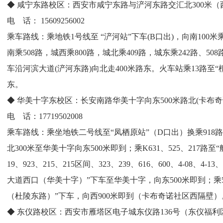
◆ 咸宁东路校区：西安市咸宁东路与浐河东路交汇北300米
电 话： 15609256002
乘车路线：乘地铁1号线至 “浐河站”下车(B口出)，向南100米
南乘508路，城西乘800路，城北乘409路，城东乘242路、50
车沿河滨大道(浐河东路)向北走400米路东。火车站乘13路至“
东。
◆ 华美十字东校区：长安南路华美十字向东500米路北(卡布
电 话：17719502008
乘车路线：乘坐地铁二号线至“凤栖原站”（D口出）换乘918
北300米至华美十字向东500米即到；乘K631、525、217
19、923、215、215区间、323、239、616、600、4-08、4-1
大道西口（华美十字）”下车至华美十字，向东500米即到；乘5
（杜陵东路）”下车，向西900米即到（卡布奇诺社区西隔壁）
◆ 东仪路校区：西安市雁塔区电子城东仪路136号（东仪福利