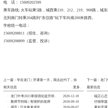
电 话： 15609202599
乘车路线: 火车站乘5路，城西乘210、212、219、908路，城东
北到南门转乘204路到“东仪路”站下车向南200米路西。
学校统一电话：
15609208811（招生、咨询）
15609208899（监督、投诉）
上一篇：
学在龙门 | 开课第一天，我去赴约了，你
下一篇：
龙门
相关信息
更多..
最新信息
·
龙门中考2021寒假强化提升班..
2020-12-18
·
端正心态
·
教师节特辑 | 有情怀的老师
2018-09-10
·
仔细审题
·
感言 | 汗水换来成长
2018-09-07
·
暑补开课，