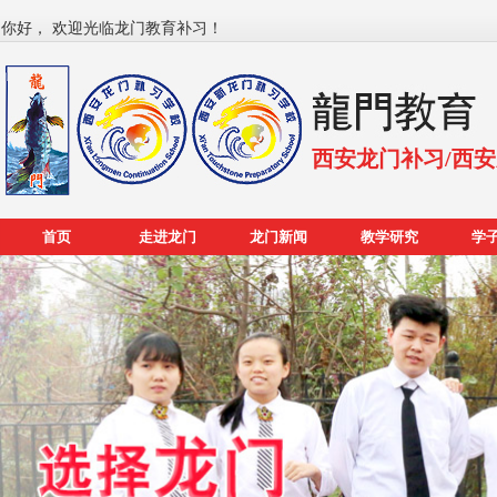
你好， 欢迎光临龙门教育补习！
西安龙门补习/西
首页
走进龙门
龙门新闻
教学研究
学