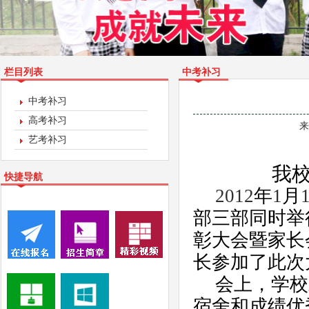
栏目列表
中考补习
中考补习
高考补习
来
艺考补习
我
快捷导航
2012
年
1
月
部三部同时举
彰大会暨家长
长参加了此次
会上，学校
宿舍和成绩优