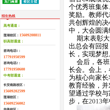
个优秀班集体
奖励。教师代
招生热线
共创辉煌的决
高考通道：
中，大会圆满
15609208811
莲湖校区：
期末表彰大
职高部通道：
出总会有回报
咨询电话1：
长，实现梦想
17791950599
会后，各班
咨询电话2：
长会。会上，
17791950600
中考部通道：
为核心向家长
教育经验，并
长安南路校区：
15609202599
望通过学校与
莲湖校区：
步，在
2013
年
15609256002
华美校区：