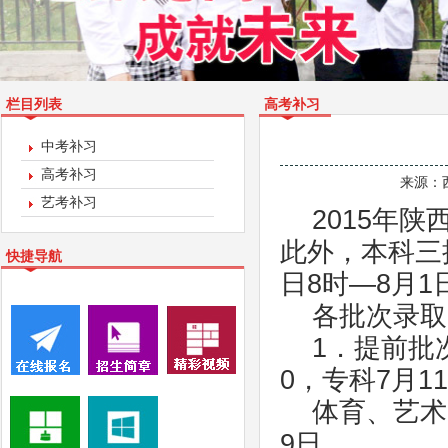
栏目列表
高考补习
中考补习
高考补习
来源：
艺考补习
2015年
此外，本科三
快捷导航
日8时—8月1
各批次录取
1．提前批
0，专科7月11
体育、艺术
9日。