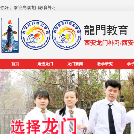
你好， 欢迎光临龙门教育补习！
西安龙门补习/西
首页
走进龙门
龙门新闻
教学研究
学