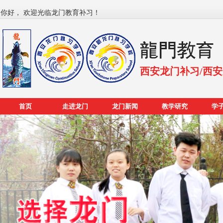
你好， 欢迎光临龙门教育补习！
西安龙门补习/西
首页
走进龙门
龙门新闻
教学研究
学