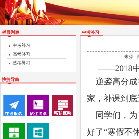
栏目列表
中考补习
中考补习
高考补习
来源：
艺考补习
——201
逆袭高分成学
快捷导航
家，补课到底
同学们，为了
好了“寒假不