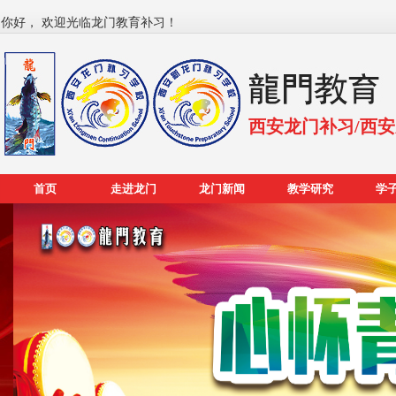
你好， 欢迎光临龙门教育补习！
西安龙门补习/西
首页
走进龙门
龙门新闻
教学研究
学