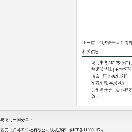
上一篇：
衔接班开课|让青
相关信息
·
龙门中考2021寒假强化
·
教师节特辑 | 有情怀
·
感言 | 汗水换来成长
·
军魂军魄 再展风采
新学期开学，怎么样
·
效..
与龙门一同分享：
西安龙门补习学校有限公司版权所有
陕ICP备11009145号