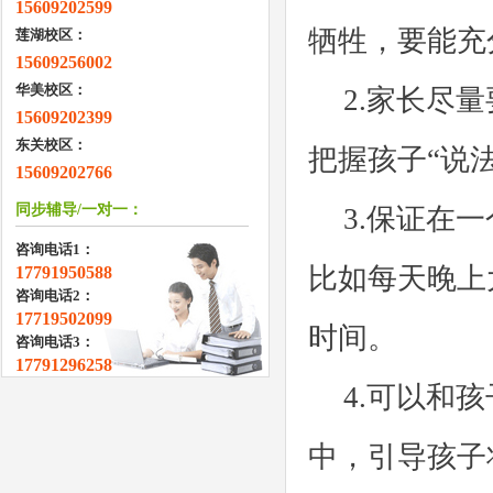
15609202599
牺牲，要能充
莲湖校区：
15609256002
华美校区：
2.家长尽
15609202399
东关校区：
把握孩子“说
15609202766
同步辅导/一对一：
3.保证在
咨询电话1：
比如每天晚上
17791950588
咨询电话2：
17719502099
时间。
咨询电话3：
17791296258
4.可以和
中，引导孩子