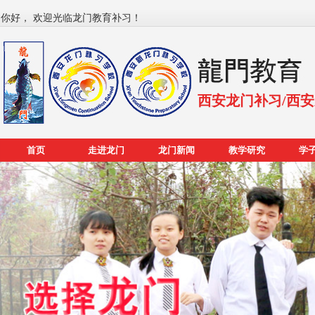
你好， 欢迎光临龙门教育补习！
西安龙门补习/西
首页
走进龙门
龙门新闻
教学研究
学