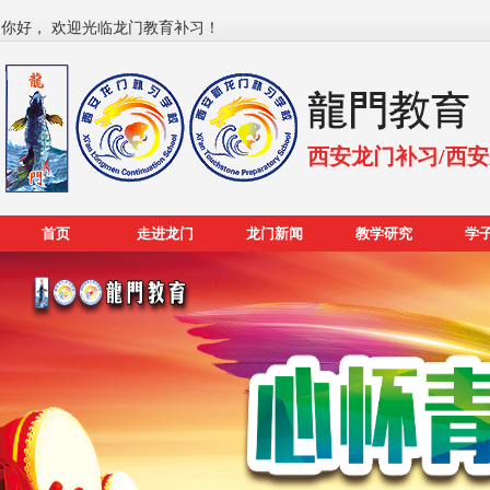
你好， 欢迎光临龙门教育补习！
西安龙门补习/西
首页
走进龙门
龙门新闻
教学研究
学