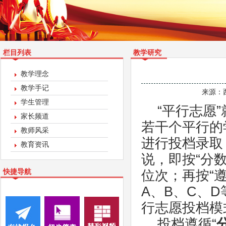
栏目列表
教学研究
教学理念
教学手记
来源：
学生管理
“平行志愿
家长频道
若干个平行的
教师风采
进行投档录取
教育资讯
说，即按“分
快捷导航
位次；再按“
A、B、C、
行志愿投档模
投档遵循“