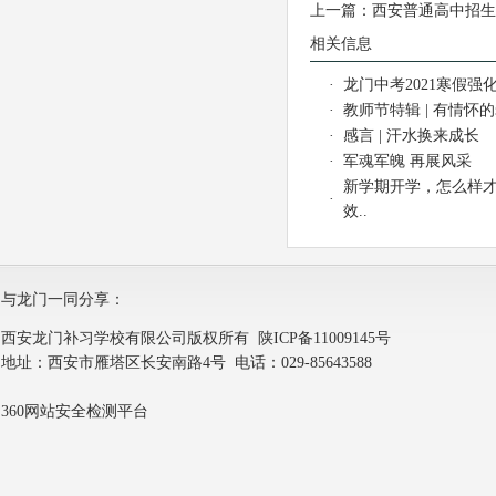
上一篇：
西安普通高中招生5
相关信息
·
龙门中考2021寒假强化
·
教师节特辑 | 有情怀
·
感言 | 汗水换来成长
·
军魂军魄 再展风采
新学期开学，怎么样
·
效..
与龙门一同分享：
西安龙门补习学校有限公司版权所有
陕ICP备11009145号
地址：西安市雁塔区长安南路4号 电话：029-85643588
360网站安全检测平台