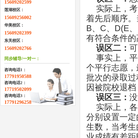
15609202599
实际上，考
莲湖校区：
着先后顺序。
15609256002
华美校区：
B、C、D(
15609202399
有符合条件的
东关校区：
误区二：
可
15609202766
事实上，平
同步辅导/一对一：
个平行志愿，
咨询电话1：
批次的录取过
17791950588
咨询电话2：
因被院校退档
17719502099
误区三：
没
咨询电话3：
17791296258
实际上，各
分别设置一定
生数，当考生
业成绩有差距