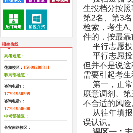
生投档分按照
第2名、第3
检索，考生A
件的，按最靠
平行志愿投
招生热线
平行志愿投
高考通道：
但并不是说这
15609208811
莲湖校区：
需要引起考生
职高部通道：
第一，正常
咨询电话1：
愿意调剂。第
17791950599
咨询电话2：
不合适的风险
17791950600
从往年填报
中考部通道：
误认识。
长安南路校区：
误区一：
志