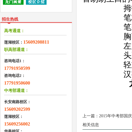
拇
笔
招生热线
笔
高考通道：
胸
15609208811
莲湖校区：
左
职高部通道：
头
咨询电话1：
轻
17791950599
汉
咨询电话2：
17791950600
中考部通道：
长安南路校区：
15609202599
上一篇：
2015年中考部国
莲湖校区：
15609256002
相关信息
华美校区：