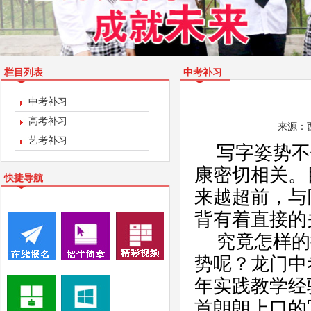
栏目列表
中考补习
中考补习
高考补习
来源：
艺考补习
写字姿势不
康密切相关。
快捷导航
来越超前，与
背有着直接的
究竟怎样的
势呢？龙门中
年实践教学经
首朗朗上口的