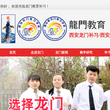
你好， 欢迎光临龙门教育补习！
西安龙门补习/西
首页
走进龙门
龙门新闻
教学研究
学